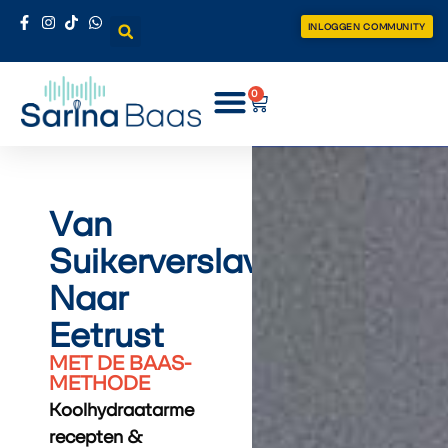
INLOGGEN COMMUNITY
0
Van
Suikerverslaving
Naar
Eetrust
MET DE BAAS-
METHODE
Koolhydraatarme
recepten &