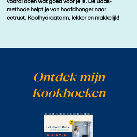
vooral
doén wat goed voor je is.
De Baas-
methode helpt je
van hoofdhonger naar
eetrust.
Koolhydraatarm, lekker en makkelijk!
Ontdek mijn
Kookboeken