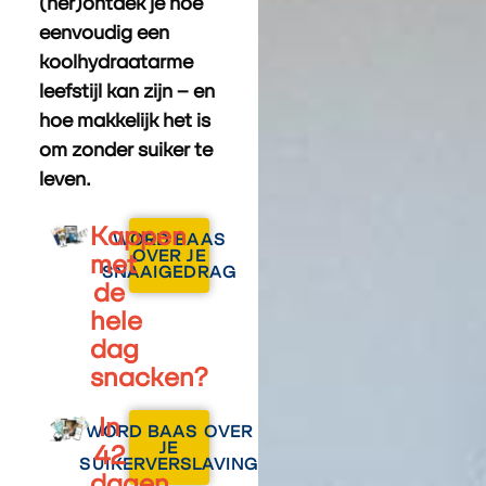
(her)ontdek je hoe
eenvoudig een
koolhydraatarme
leefstijl kan zijn – en
hoe makkelijk het is
om zonder suiker te
leven.
Kappen
WORD BAAS
OVER JE
met
SNAAIGEDRAG
de
hele
dag
snacken?
In
WORD BAAS OVER
JE
42
SUIKERVERSLAVING
dagen