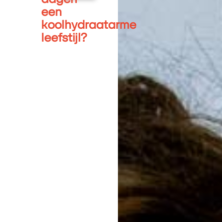
een
koolhydraatarme
leefstijl?