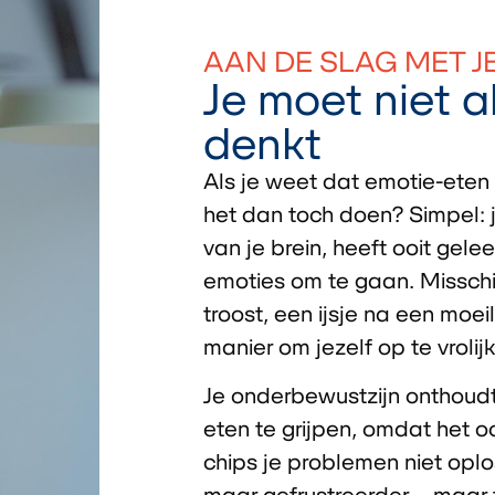
AAN DE SLAG MET 
Je moet niet a
denkt
Als je weet dat emotie-eten 
het dan toch doen? Simpel: j
van je brein, heeft ooit gel
emoties om te gaan. Misschi
troost, een ijsje na een moe
manier om jezelf op te vrolij
Je onderbewustzijn onthoudt
eten te grijpen, omdat het o
chips je problemen niet oplo
maar gefrustreerder – maar 