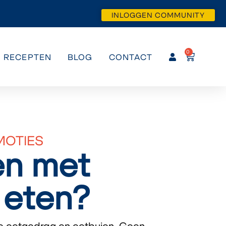
INLOGGEN COMMUNITY
0
RECEPTEN
BLOG
CONTACT
MOTIES
n met
 eten?
 je eetgedrag en eetbuien. Geen