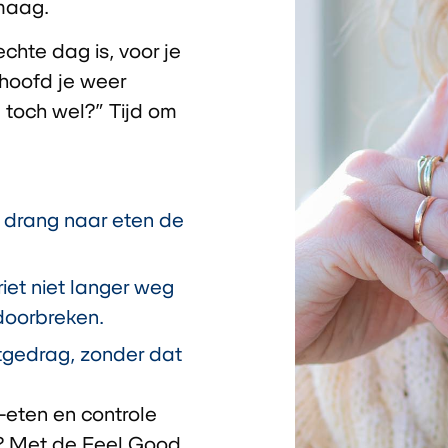
 maag.
echte dag is, voor je
 hoofd je weer
 toch wel?”
Tijd om
e drang naar eten de
riet niet langer weg
 doorbreken.
etgedrag, zonder dat
-eten en controle
e? Met de
Feel Good