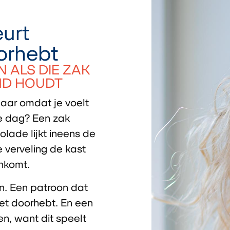
urt
orhebt
N ALS DIE ZAK
ND HOUDT
maar omdat je voelt
de dag? Een zak
colade lijkt ineens de
 verveling de kast
enkomt.
en. Een patroon dat
et doorhebt. En een
en, want dit speelt