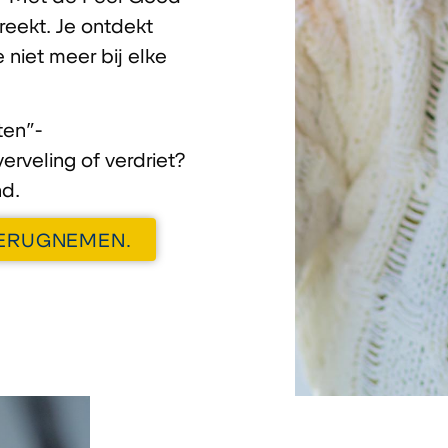
reekt. Je ontdekt
 niet meer bij elke
ten”-
erveling of verdriet?
nd.
TERUGNEMEN.