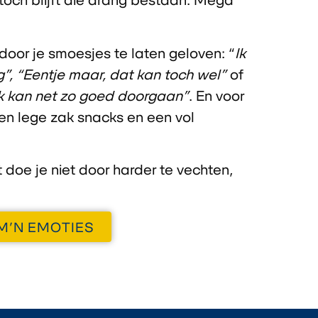
n door je smoesjes te laten geloven:
“
Ik
g”
,
“Eentje maar, dat kan toch wel”
of
 ik kan net zo goed doorgaan”
. En voor
een lege zak snacks en een vol
doe je niet door harder te vechten,
 M’N EMOTIES