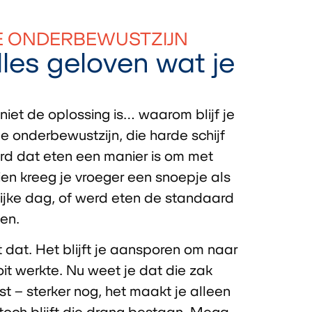
JE ONDERBEWUSTZIJN
lles geloven wat je
niet de oplossing is… waarom blijf je
e onderbewustzijn, die harde schijf
eerd dat eten een manier is om met
en kreeg je vroeger een snoepje als
ilijke dag, of werd eten de standaard
ken.
 dat. Het blijft je aansporen om naar
oit werkte. Nu weet je dat die zak
st – sterker nog, het maakt je alleen
toch blijft die drang bestaan. Mega