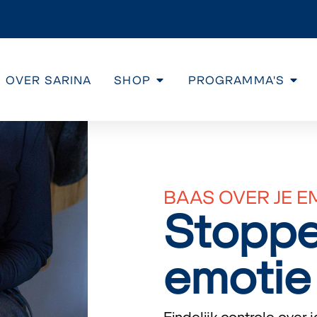
OVER SARINA
SHOP
PROGRAMMA'S
BAAS OVER JE E
Stoppe
emotie
Eindelijk controle over