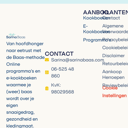
AANBOD
KLANTE
Kookboeken
Contact
Algemene
E-
Kookboeken
Voorwaard
Privacybele
Programma's
Van hoofdhonger
Cookiebele
naar eetrust met
CONTACT
Disclaimer
de Baas-methode
Sarina@sarinabaas.com
Retourbelei
Online
06-525 48
programma’s en
Aankoop
860
Herroepen
e-kookboeken
waarmee je
KvK:
Reviewbele
Cookie
(weer) baas
98029568
Instellingen
wordt over je
eigen
snaaigedrag,
gezondheid en
kledingmaat.